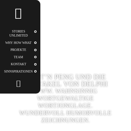
STORIES
UNLIMITED
STORIES
UNLIMITED
WHY HOW WHAT
PROJEKTE
TEAM
KONTAKT
SINNSPIRATIONEN
KÄPT’N PENG UND DIE
TENTAKEL VON DELPHI
WWW. WAHNSINNIG
WORTGEWALTIGE
WORTJONGLAGE.
WUNDERVOLL HUMORVOLLE
ZEICHNUNGEN.