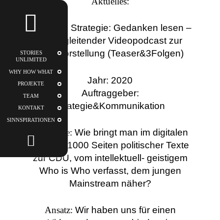
Aktuelles:
STORIES
Abteilung Strategie: Gedanken lesen –
UNLIMITED
ein begleitender Videopodcast zur
Buchvorstellung (Teaser&3Folgen)
STORIES
UNLIMITED
WHY HOW WHAT
Jahr: 2020
PROJEKTE
Auftraggeber:
TEAM
Strategie&Kommunikation
KONTAKT
SINNSPIRATIONEN
Challenge:
Wie bringt man im digitalen
Zeitalter 1000 Seiten politischer Texte
zur CDU, vom intellektuell- geistigem
Who is Who verfasst, dem jungen
Mainstream näher?
Ansatz:
Wir haben uns für einen