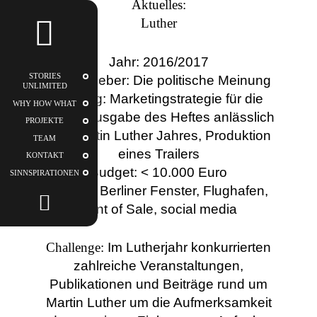
Aktuelles:
STORIES
Luther
UNLIMITED
Jahr: 2016/2017
STORIES
Auftraggeber: Die politische Meinung
UNLIMITED
Umfang: Marketingstrategie für die
WHY HOW WHAT
Sonderausgabe des Heftes anlässlich
PROJEKTE
des Martin Luther Jahres, Produktion
TEAM
eines Trailers
KONTAKT
Budget: < 10.000 Euro
SINNSPIRATIONEN
Kanäle: Berliner Fenster, Flughafen,
Point of Sale, social media
Challenge
:
Im Lutherjahr konkurrierten
zahlreiche Veranstaltungen,
Publikationen und Beiträge rund um
Martin Luther um die Aufmerksamkeit