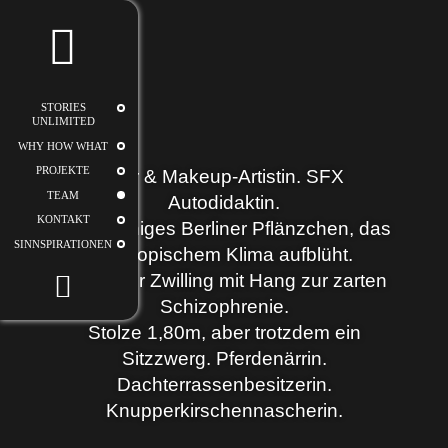
STORIES
UNLIMITED
STORIES
UNLIMITED
WHY HOW WHAT
PROJEKTE
Hair & Makeup-Artistin. SFX
TEAM
Autodidaktin.
KONTAKT
Tolpatschiges Berliner Pflänzchen, das
SINNSPIRATIONEN
bei tropischem Klima aufblüht.
Typischer Zwilling mit Hang zur zarten
Schizophrenie.
Stolze 1,80m, aber trotzdem ein
Sitzzwerg. Pferdenärrin.
Dachterrassenbesitzerin.
Knupperkirschennascherin.