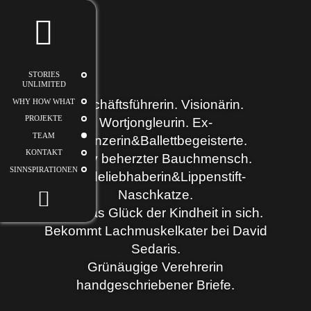
STORIES
UNLIMITED
STORIES
UNLIMITED
Geschäftsführerin. Visionärin.
WHY HOW WHAT
PROJEKTE
Wortjongleurin. Ex-
TEAM
Eistänzerin&Ballettbegeisterte.
KONTAKT
Intuitiv beherzter Bauchmensch.
SINNSPIRATIONEN
Hundeliebhaberin&Lippenstift-
Naschkatze.
Trägt das Glück der Kindheit in sich.
Bekommt Lachmuskelkater bei David
Sedaris.
Grünäugige Verehrerin
handgeschriebener Briefe.